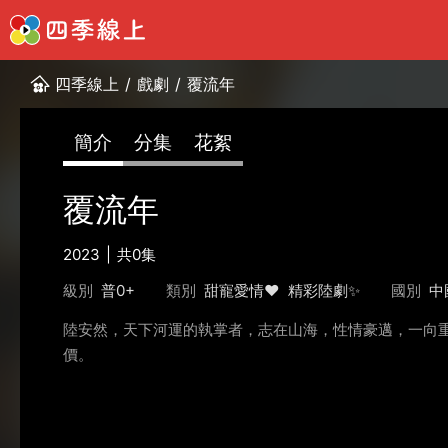
四季線上
/
戲劇
/
覆流年
簡介
分集
花絮
覆流年
2023
共0集
級別
普0+
類別
甜寵愛情❤️
精彩陸劇✨
國別
中
陸安然，天下河運的執掌者，志在山海，性情豪邁，一向
價。