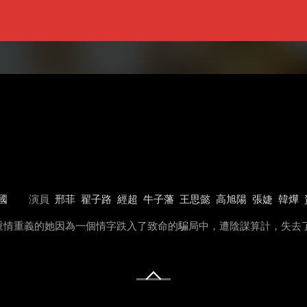
國
演員
邢菲
翟子路
經超
牛子藩
王思懿
高旭陽
張婕
韓燁
重情重義的她因為一個情字跌入了致命的騙局中，遭陰謀算計，失去