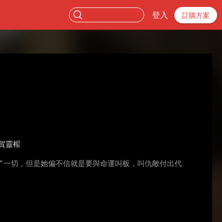
登入
訂購方案
賀靈榣
了一切，但是她偏不信就是要與命運叫板，叫仇敵付出代