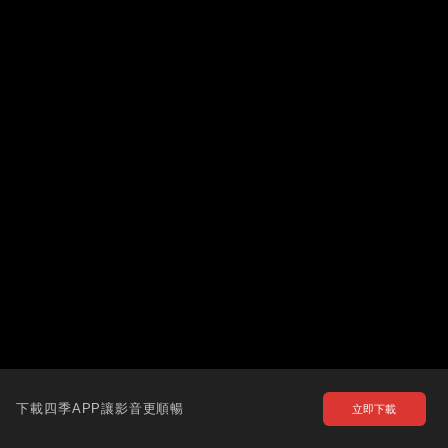
下載四季APP讓影音更順暢
立即下載