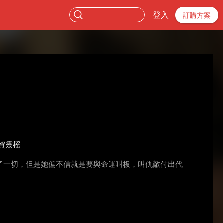
登入
訂購方案
賀靈榣
了一切，但是她偏不信就是要與命運叫板，叫仇敵付出代