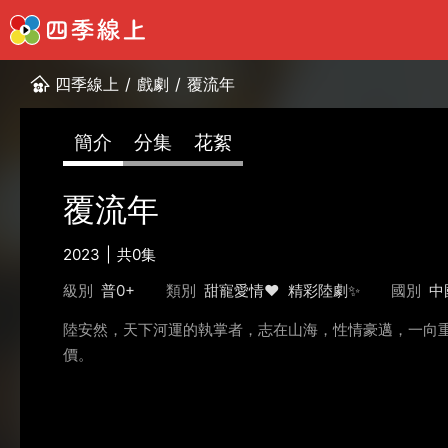
四季線上
/
戲劇
/
覆流年
簡介
分集
花絮
覆流年
2023
共0集
級別
普0+
類別
甜寵愛情❤️
精彩陸劇✨
國別
中
陸安然，天下河運的執掌者，志在山海，性情豪邁，一向
價。