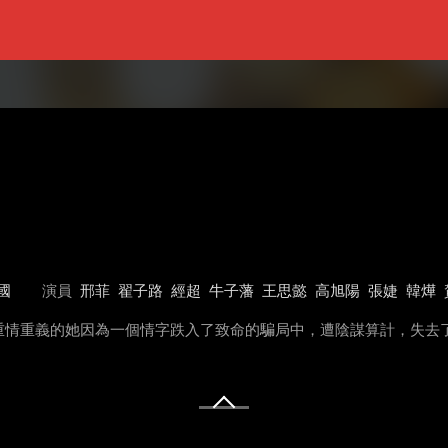
國
演員
邢菲
翟子路
經超
牛子藩
王思懿
高旭陽
張婕
韓燁
重情重義的她因為一個情字跌入了致命的騙局中，遭陰謀算計，失去