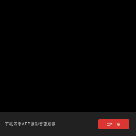
下載四季APP讓影音更順暢
立即下載