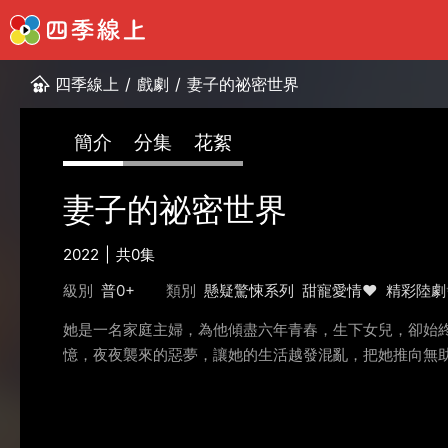
四季線上
/
戲劇
/
妻子的祕密世界
簡介
分集
花絮
妻子的祕密世界
2022
共0集
級別
普0+
類別
懸疑驚悚系列
甜寵愛情❤️
精彩陸劇
她是一名家庭主婦，為他傾盡六年青春，生下女兒，卻始終
憶，夜夜襲來的惡夢，讓她的生活越發混亂，把她推向無助深