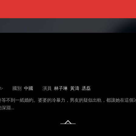
✨
國別
中國
演員
林子琳
黃濤
丞磊
等不到一紙婚約。婆婆的冷暴力，男友的疑似出軌，都讓她在這個冰
淵...