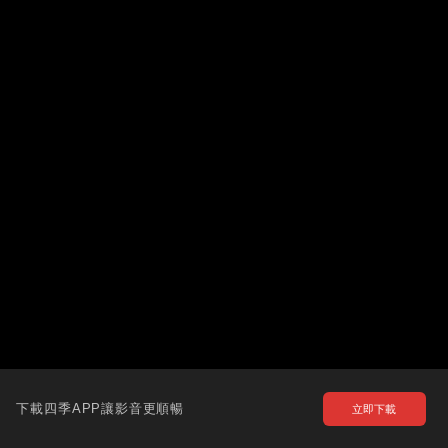
下載四季APP讓影音更順暢
立即下載