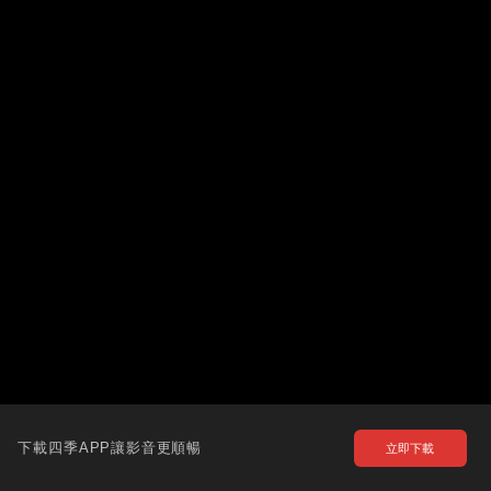
下載四季APP讓影音更順暢
立即下載