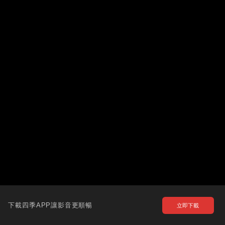
下載四季APP讓影音更順暢
立即下載