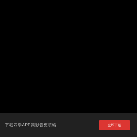
下載四季APP讓影音更順暢
立即下載