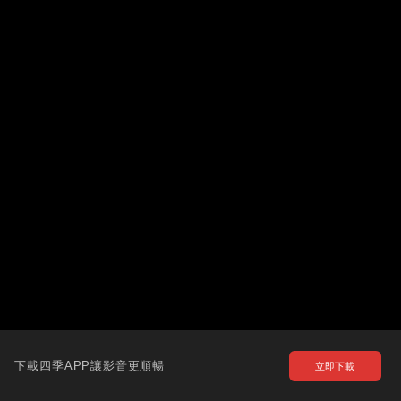
下載四季APP讓影音更順暢
立即下載