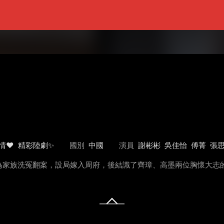
情❤️
精彩陸劇✨
國別
中國
演員
謝彬彬
吳佳怡
傅菁
張
為家族洗冤翻案，設局嫁入周府，後結識了齊璋、高墨兩位胸懷大志