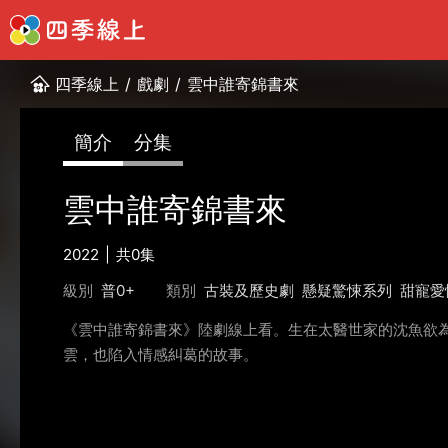
四季線上
/
戲劇
/
雲中誰寄錦書來
簡介
分集
雲中誰寄錦書來
2022
共0集
級別
普0+
類別
古裝及歷史劇
懸疑驚悚系列
甜寵愛
《雲中誰寄錦書來》陸劇線上看。生在太醫世家的沈魚欲
雲，也陷入情感糾葛的故事。