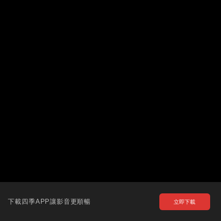
下載四季APP讓影音更順暢
立即下載