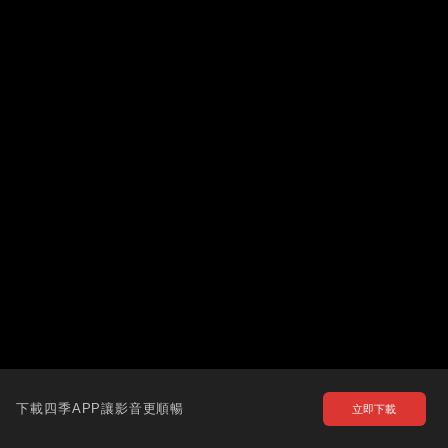
下載四季APP讓影音更順暢
立即下載