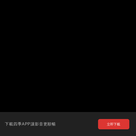
下載四季APP讓影音更順暢
立即下載