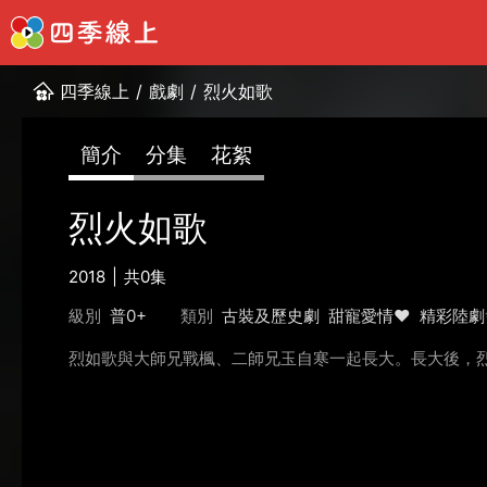
四季線上
/
戲劇
/
烈火如歌
簡介
分集
花絮
烈火如歌
2018
共0集
級別
普0+
類別
古裝及歷史劇
甜寵愛情❤️
精彩陸劇
烈如歌與大師兄戰楓、二師兄玉自寒一起長大。長大後，烈