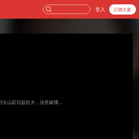
登入
訂購方案
烈火山莊日益壯大，決意破壞…