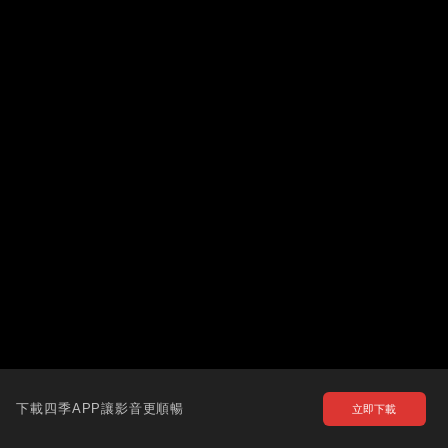
下載四季APP讓影音更順暢
立即下載