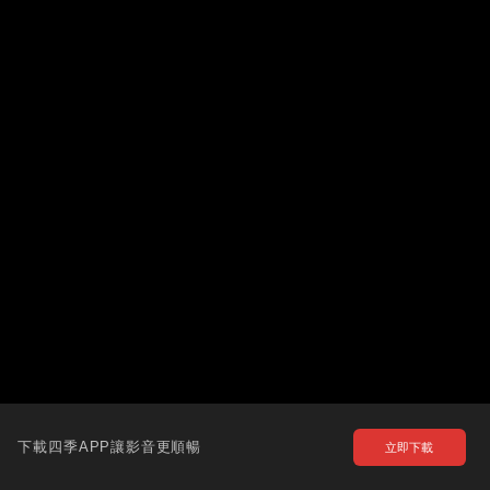
下載四季APP讓影音更順暢
立即下載