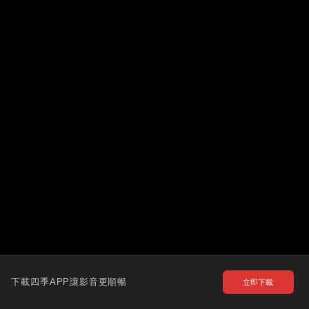
下載四季APP讓影音更順暢
立即下載