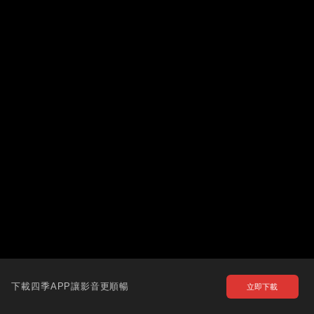
下載四季APP讓影音更順暢
立即下載