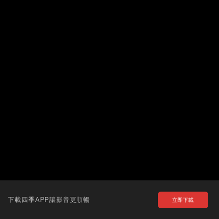
下載四季APP讓影音更順暢
立即下載