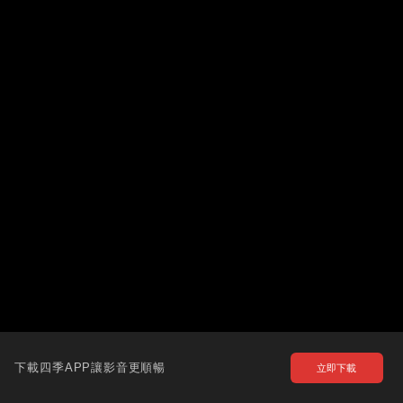
下載四季APP讓影音更順暢
立即下載