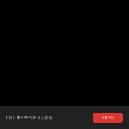
下載四季APP讓影音更順暢
立即下載