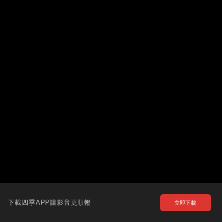
下載四季APP讓影音更順暢
立即下載