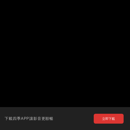
下載四季APP讓影音更順暢
立即下載