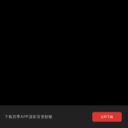
下載四季APP讓影音更順暢
立即下載