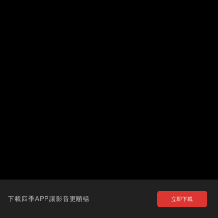
下載四季APP讓影音更順暢
立即下載