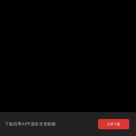
下載四季APP讓影音更順暢
立即下載