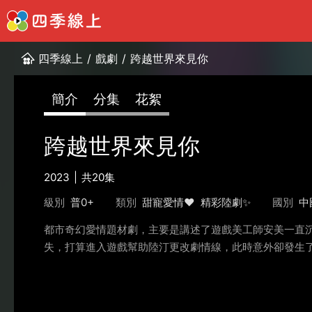
四季線上
/
戲劇
/
跨越世界來見你
簡介
分集
花絮
跨越世界來見你
2023
共20集
級別
普0+
類別
甜寵愛情❤️
精彩陸劇✨
國別
中
都市奇幻愛情題材劇，主要是講述了遊戲美工師安美一直
失，打算進入遊戲幫助陸汀更改劇情線，此時意外卻發生