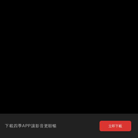
下載四季APP讓影音更順暢
立即下載