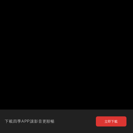
下載四季APP讓影音更順暢
立即下載