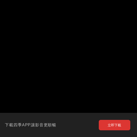
下載四季APP讓影音更順暢
立即下載