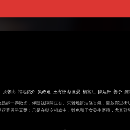
蓉
張馨比
福地佑介
吳政迪
王宥謙 蔡亘晏
楊富江
陳廷軒
姜予
羅
會點起一盞微光，伴隨飄陣陣豆香、夾雜燒餅油條香氣，開啟鄰里街
運營著勇勝豆漿；只是在朝夕相處中，難免和子女發生磨擦，尤其對