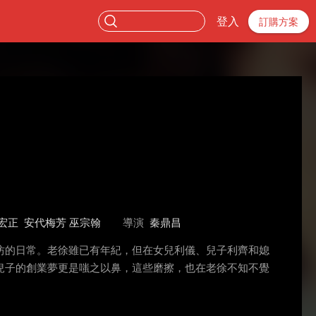
登入
訂購方案
宏正
安代梅芳 巫宗翰
導演
秦鼎昌
坊的日常。老徐雖已有年紀，但在女兒利儀、兒子利齊和媳
兒子的創業夢更是嗤之以鼻，這些磨擦，也在老徐不知不覺