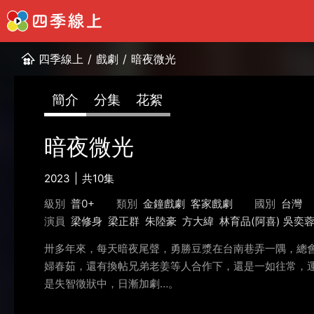
四季線上
/
戲劇
/
暗夜微光
簡介
分集
花絮
暗夜微光
2023
共10集
級別
普0+
類別
金鐘戲劇
客家戲劇
國別
台灣
演員
梁修身
梁正群
朱陸豪
方大緯
林育品(阿喜) 吳奕
卅多年來，每天暗夜尾聲，勇勝豆漿在台南巷弄一隅，總
婦春茹，還有換帖兄弟老姜等人合作下，還是一如往常，
是失智徵狀中，日漸加劇…。