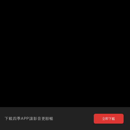
下載四季APP讓影音更順暢
立即下載