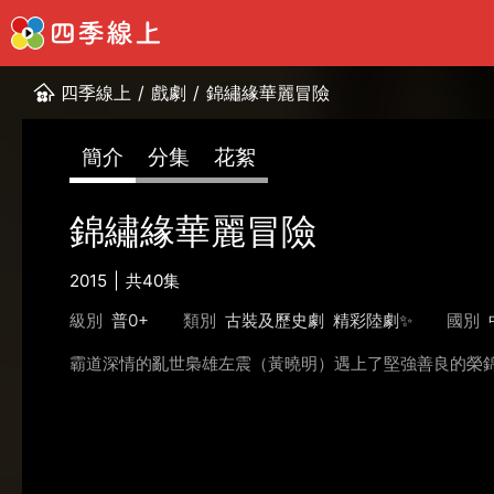
四季線上
/
戲劇
/
錦繡緣華麗冒險
簡介
分集
花絮
錦繡緣華麗冒險
2015
共40集
級別
普0+
類別
古裝及歷史劇
精彩陸劇✨
國別
霸道深情的亂世梟雄左震（黃曉明）遇上了堅強善良的榮