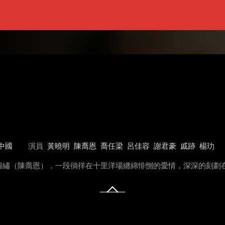
中國
演員
黃曉明
陳喬恩
喬任梁
呂佳容
謝君豪
戚跡
楊玏
錦繡（陳喬恩），一段徜徉在十里洋場纏綿悱惻的愛情，深深的刻劃