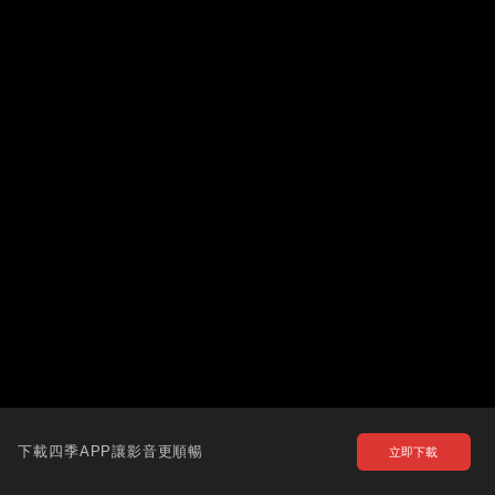
下載四季APP讓影音更順暢
立即下載