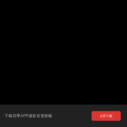
下載四季APP讓影音更順暢
立即下載