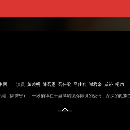
中國
演員
黃曉明
陳喬恩
喬任梁
呂佳容
謝君豪
戚跡
楊玏
錦繡（陳喬恩），一段徜徉在十里洋場纏綿悱惻的愛情，深深的刻劃