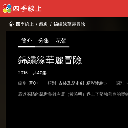
四季線上
/
戲劇
/
錦繡緣華麗冒險
簡介
分集
花絮
錦繡緣華麗冒險
2015
共40集
級別
普0+
類別
古裝及歷史劇
精彩陸劇✨
國別
霸道深情的亂世梟雄左震（黃曉明）遇上了堅強善良的榮