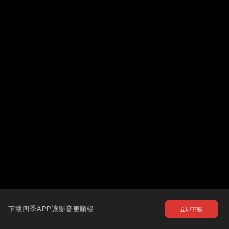
下載四季APP讓影音更順暢
立即下載