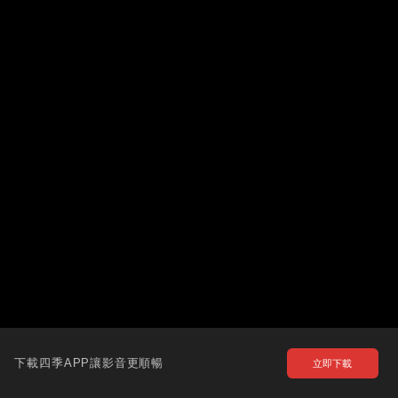
下載四季APP讓影音更順暢
立即下載