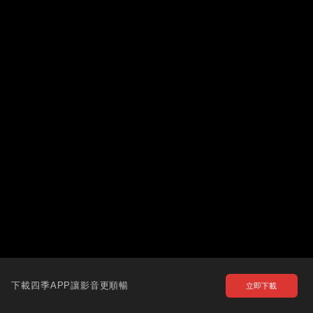
下載四季APP讓影音更順暢
立即下載