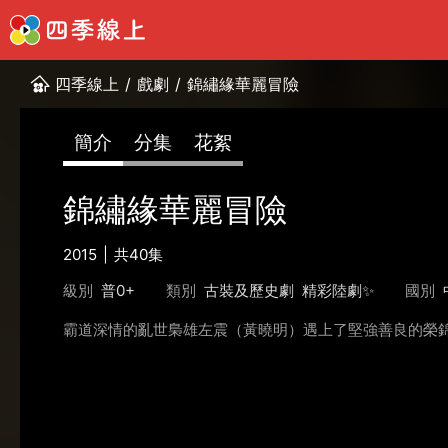
四季線上
/
戲劇
/
錦繡緣華麗冒險
簡介
分集
花絮
錦繡緣華麗冒險
2015
共40集
級別
普0+
類別
古裝及歷史劇
精彩陸劇✨
國別
霸道深情的亂世梟雄左震（黃曉明）遇上了堅強善良的榮