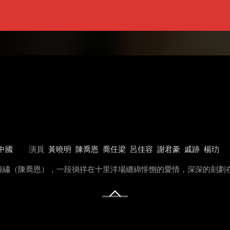
中國
演員
黃曉明
陳喬恩
喬任梁
呂佳容
謝君豪
戚跡
楊玏
錦繡（陳喬恩），一段徜徉在十里洋場纏綿悱惻的愛情，深深的刻劃