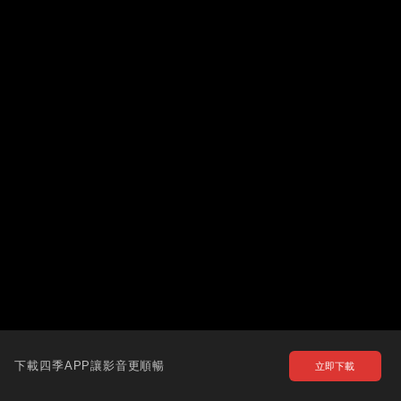
下載四季APP讓影音更順暢
立即下載