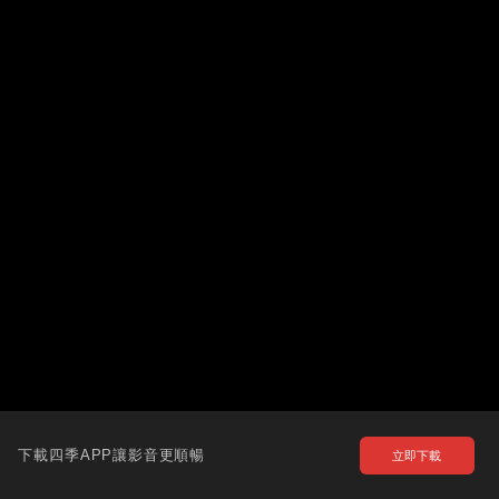
下載四季APP讓影音更順暢
立即下載