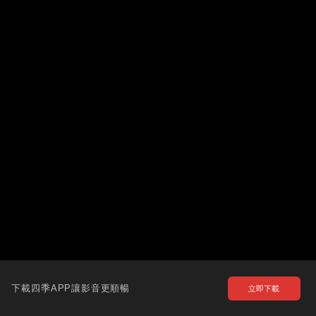
下載四季APP讓影音更順暢
立即下載