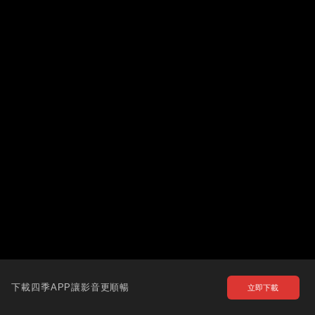
下載四季APP讓影音更順暢
立即下載