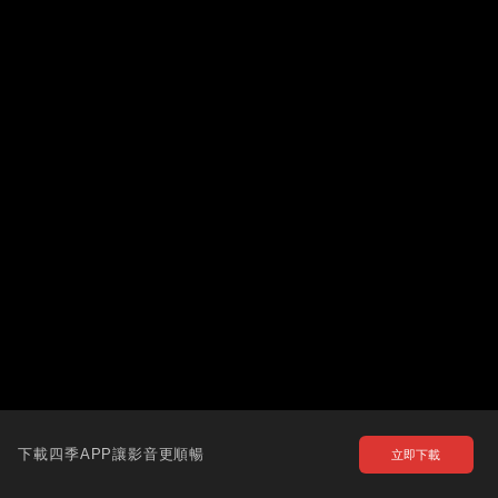
下載四季APP讓影音更順暢
立即下載