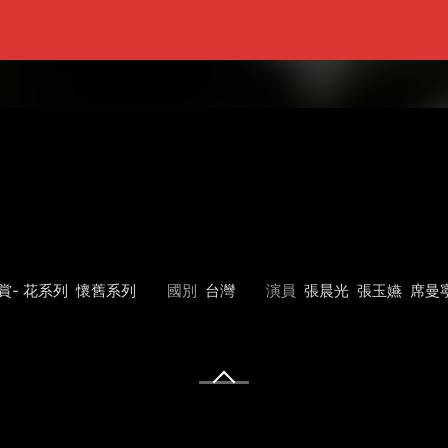
賞- 花系列
懷舊系列
國別
台灣
演員
張晨光
張玉嬿
席曼