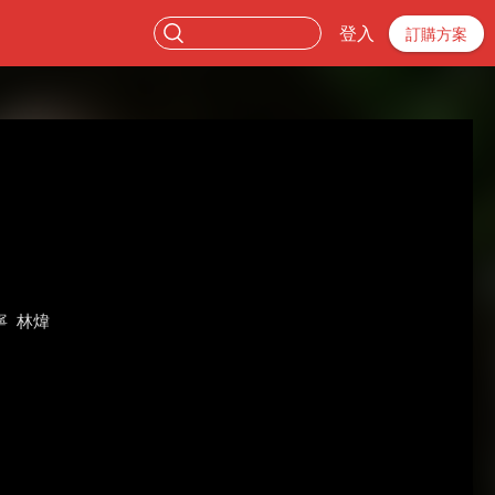
登入
訂購方案
寧
林煒