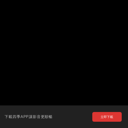
下載四季APP讓影音更順暢
立即下載