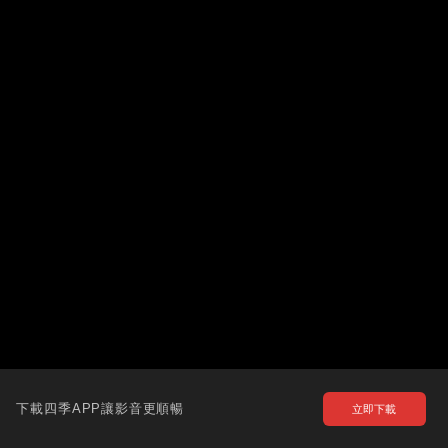
下載四季APP讓影音更順暢
立即下載