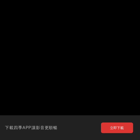
下載四季APP讓影音更順暢
立即下載